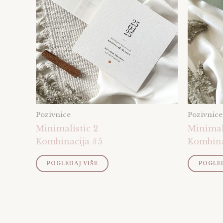
Pozivnice
Pozivnice
Minimalistic 2
Minimal
Kombinacija #5
Kombina
POGLEDAJ VIŠE
POGLED