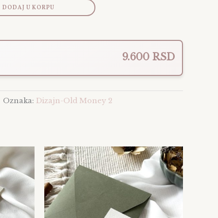
DODAJ U KORPU
9.600 RSD
Oznaka:
Dizajn-Old Money 2