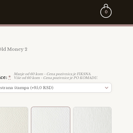
0
Old Money 2
Manje od 60 kom - Cena pozivnica je FIKSNA.
ice
*
Više od 60 kom - Cena pozivnice je PO KOMADU.