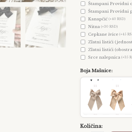
Štampani Providni 
Štampani Providni 
Kanapčić
(+40 RSD)
Nitna
(+30 RSD)
8
9
Cepkane ivice
(+45 R
Zlatni listići (jedno
Zlatni listići (obostr
Srce nalepnica
(+35 
15
16
Boja Mašnice
22
23
29
30
Količina: