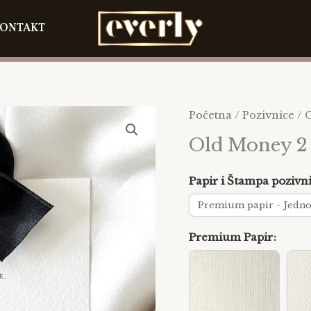
ONTAKT
Old
Početna
/
Pozivnice
/ 
Money
Old Money 2
2
količina
Papir i Štampa pozivn
Premium Papir