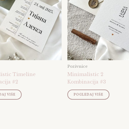
Pozivnice
istic Timeline
Minimalistic 2
cija #2
Kombinacija #3
AJ VIŠE
POGLEDAJ VIŠE