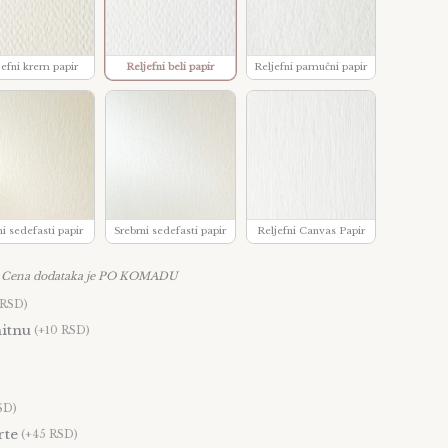
jefni krem papir
Reljefni beli papir
Reljefni pamučni papir
ni sedefasti papir
Srebrni sedefasti papir
Reljefni Canvas Papir
Cena dodataka je PO KOMADU
 RSD)
itnu
(+10 RSD)
SD)
rte
(+45 RSD)
3
4
5
6
7