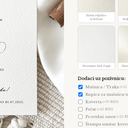
Zlatni reljefno-
sedefasti
Rel
Premium Beli Papir
Zlat
Dodaci uz pozivnicu
Mašnica / Traka
(+55
Rupica za mašnicu/n
Koverta
(+70 RSD)
Pečat
(+45 RSD)
Providni omot
(+35 R
Štampa unutar kove
1
2