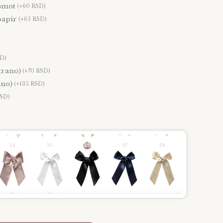
omot
(+60 RSD)
papir
(+65 RSD)
10
11
12
13
14
SD)
strano)
(+70 RSD)
ano)
(+135 RSD)
RSD)
17
18
19
20
21
26
24
25
27
28
31
32