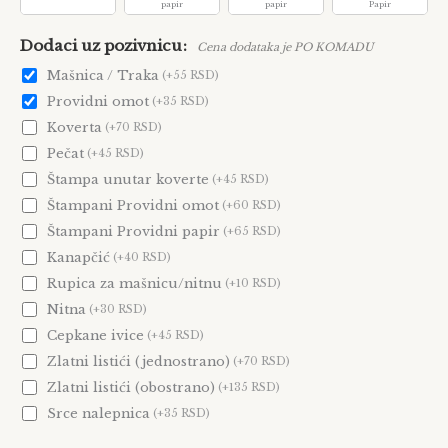
papir
papir
Papir
Dodaci uz pozivnicu
Cena dodataka je PO KOMADU
Mašnica / Traka
(+55 RSD)
Providni omot
(+35 RSD)
1
2
3
4
5
6
Koverta
(+70 RSD)
Pečat
(+45 RSD)
Štampa unutar koverte
(+45 RSD)
Štampani Providni omot
(+60 RSD)
7
8
9
10
11
12
Štampani Providni papir
(+65 RSD)
Kanapčić
(+40 RSD)
Rupica za mašnicu/nitnu
(+10 RSD)
Nitna
(+30 RSD)
13
14
15
16
17
18
Cepkane ivice
(+45 RSD)
Zlatni listići (jednostrano)
(+70 RSD)
Zlatni listići (obostrano)
(+135 RSD)
19
20
21
22
23
24
Srce nalepnica
(+35 RSD)