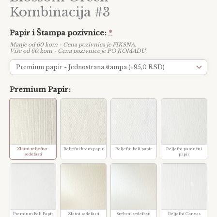
Kombinacija #3
Papir i Štampa pozivnice
*
Manje od 60 kom - Cena pozivnica je FIKSNA.
Više od 60 kom - Cena pozivnice je PO KOMADU.
Premium Papir
Zlatni reljefno-
Reljefni krem papir
Reljefni beli papir
Reljefni pamučni
sedefasti
papir
Premium Beli Papir
Zlatni sedefasti
Srebrni sedefasti
Reljefni Canvas