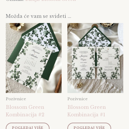
Možda će vam se svideti …
Pozivnice
Pozivnice
Blossom Green
Blossom Green
Kombinacija #2
Kombinacija #1
POGLEDAJ VIŠE
POGLEDAJ VIŠE