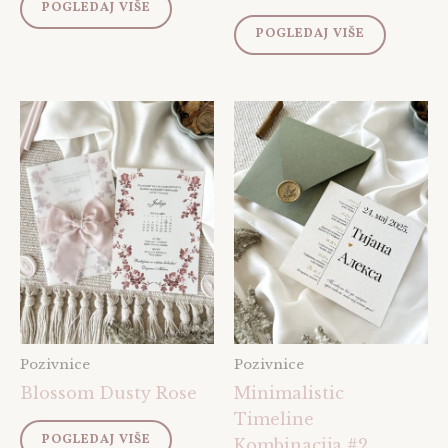
POGLEDAJ VIŠE
POGLEDAJ VIŠE
Pozivnice
Pozivnice
Blossom Dusty Rose
Minimalistic
Timeline
POGLEDAJ VIŠE
Kombinacija #2