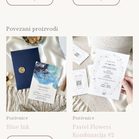
Povezani proizvodi
Pozivnice
Pozivnice
Blue Ink
Pastel Flowers
Kombinacija #2