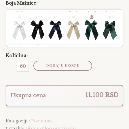
Boja Mašnice
25
26
27
28
29
30
31
32
Količina:
DODAJ U KORPU
11.100 RSD
Ukupna cena
Kategorija:
Pozivnice
Oznaka:
Dizajn-Blossom Green