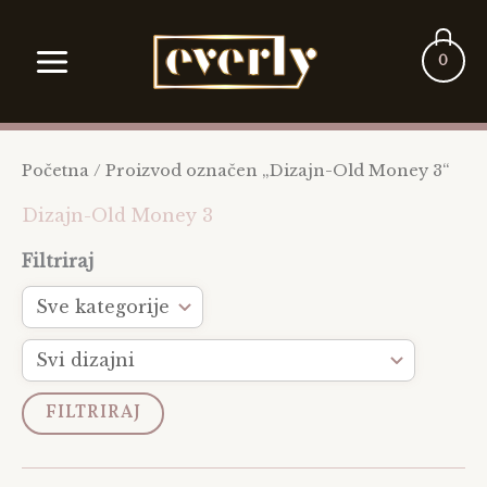
Pređi
MAIN
na
MENU
0
sadržaj
Početna
/ Proizvod označen „Dizajn-Old Money 3“
Dizajn-Old Money 3
Filtriraj
FILTRIRAJ